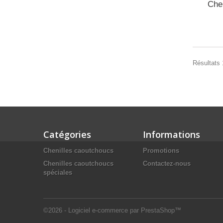
Che
Résultats 1
Catégories
Informations
Chenilles caoutchoucs
Promotions
Chenilles caoutchoucs
Contactez-nous
spéciales
©2026 - Logiciel e-commerce par PrestaShop™