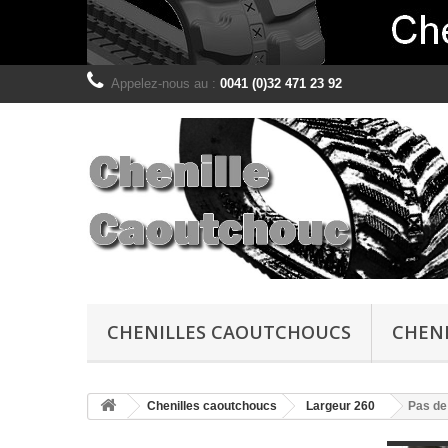
Appelez-nous au :
0041 (0)32 471 23 92
CHENILLES CAOUTCHOUCS
CHENI
Chenilles caoutchoucs
Largeur 260
Pas de