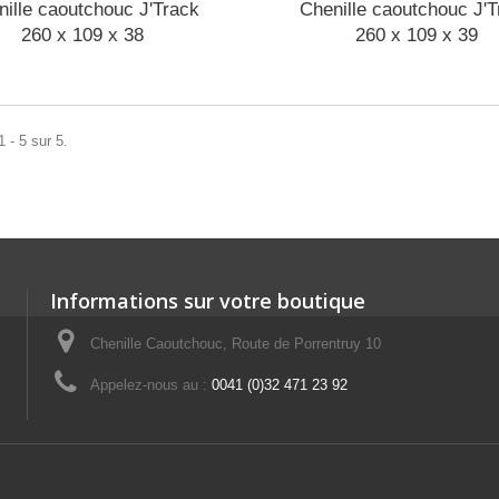
nille caoutchouc J'Track
Chenille caoutchouc J'T
260 x 109 x 38
260 x 109 x 39
 - 5 sur 5.
Informations sur votre boutique
Chenille Caoutchouc, Route de Porrentruy 10
Appelez-nous au :
0041 (0)32 471 23 92