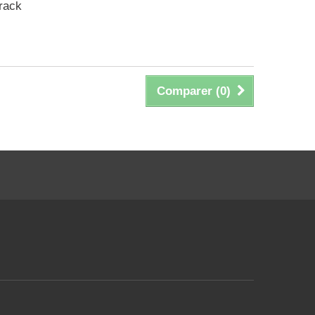
rack
Comparer (
0
)