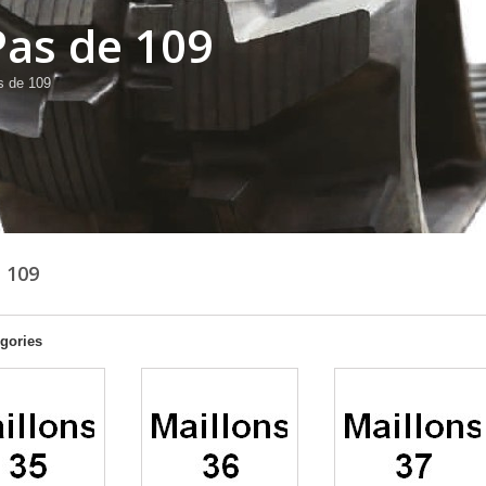
Pas de 109
s de 109
E 109
gories