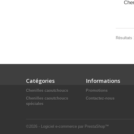
Chen
Résultats 1
Catégories
Informations
Chenilles caoutchoucs
Promotions
Chenilles caoutchoucs
Contactez-nous
spéciales
©2026 - Logiciel e-commerce par PrestaShop™