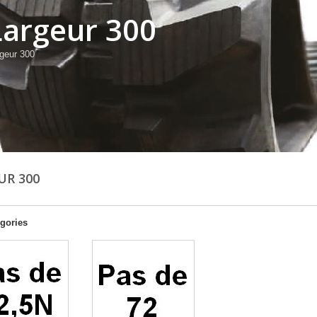
Largeur 300
geur 300
UR 300
gories