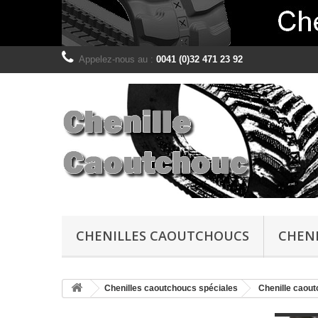
Appelez-nous au :
0041 (0)32 471 23 92
CHENILLES CAOUTCHOUCS
CHENI
Chenilles caoutchoucs spéciales
Chenille caout