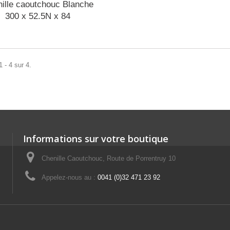
ille caoutchouc Blanche
300 x 52.5N x 84
 - 4 sur 4.
Informations sur votre boutique
Chenille Caoutchouc, Route de Porrentruy 10
Appelez-nous au :
0041 (0)32 471 23 92