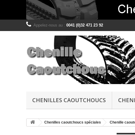
Appelez-nous au :
0041 (0)32 471 23 92
CHENILLES CAOUTCHOUCS
CHENI
Chenilles caoutchoucs spéciales
Chenille caout