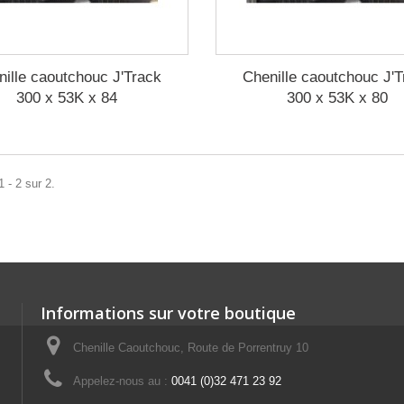
nille caoutchouc J'Track
Chenille caoutchouc J'T
300 x 53K x 84
300 x 53K x 80
 - 2 sur 2.
Informations sur votre boutique
Chenille Caoutchouc, Route de Porrentruy 10
Appelez-nous au :
0041 (0)32 471 23 92