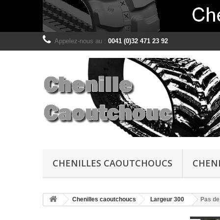
Appelez-nous au :
0041 (0)32 471 23 92
CHENILLES CAOUTCHOUCS
CHENI
Chenilles caoutchoucs
Largeur 300
Pas de