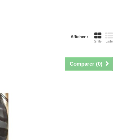
Afficher :
Grille
Liste
Comparer (
0
)