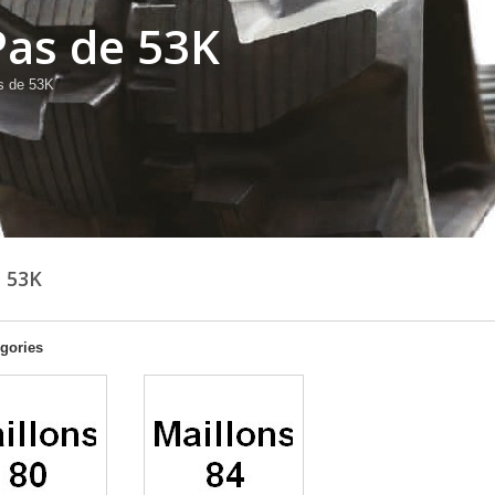
Pas de 53K
s de 53K
E 53K
gories