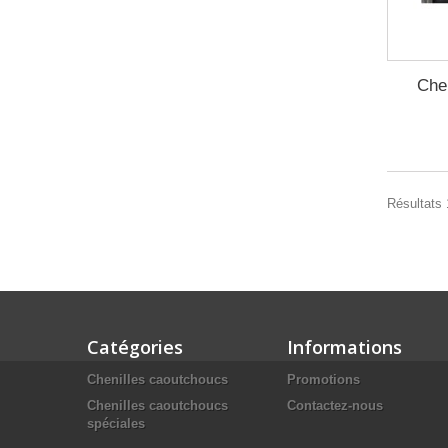
Che
Résultats 1
Catégories
Informations
Chenilles caoutchoucs
Promotions
Chenilles caoutchoucs
Contactez-nous
spéciales