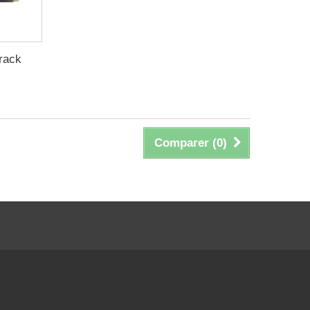
rack
Comparer (
0
)