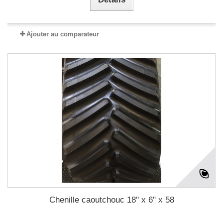
Ajouter au comparateur
Chenille caoutchouc 18'' x 6'' x 58