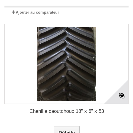
Ajouter au comparateur
Chenille caoutchouc 18'' x 6'' x 53
Détails