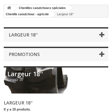
Chenilles caoutchoucs spéciales
Chenille caoutchouc - agricole
Largeur 18''
LARGEUR 18''
PROMOTIONS
Largeur 18''
Largeur 18''
LARGEUR 18''
Il y a 10 produits.