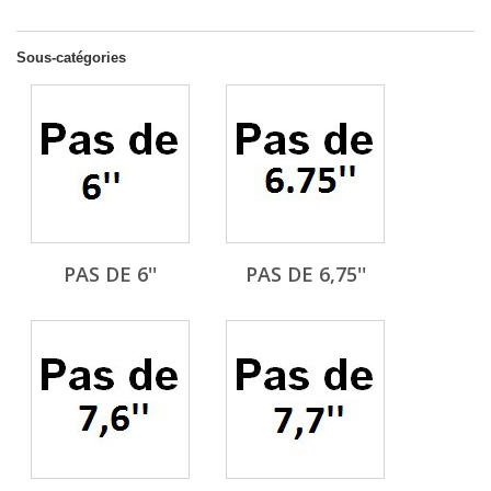
Sous-catégories
PAS DE 6''
PAS DE 6,75''