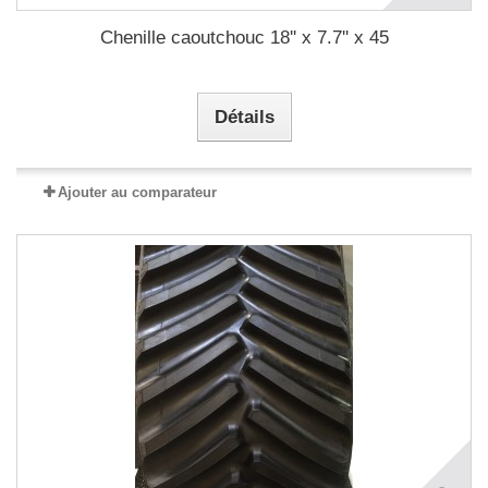
Chenille caoutchouc 18'' x 7.7'' x 45
Détails
Ajouter au comparateur