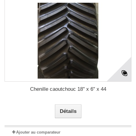
Chenille caoutchouc 18'' x 6'' x 44
Détails
Ajouter au comparateur