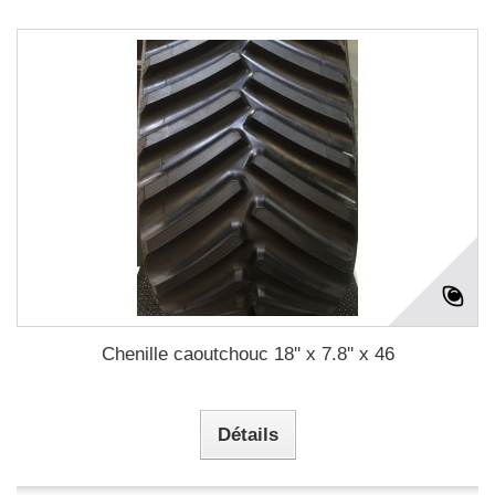
Chenille caoutchouc 18'' x 7.8'' x 46
Détails