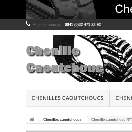
Appelez-nous au :
0041 (0)32 471 23 92
CHENILLES CAOUTCHOUCS
CHENI
Chenilles caoutchoucs
Chenille caoutchouc R'